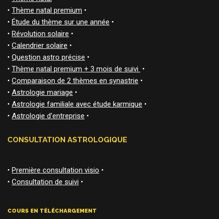
•
Thème natal premium
•
•
Étude du thème sur une année
•
•
Révolution solaire
•
•
Calendrier solaire
•
•
Question astro précise
•
•
Thème natal premium + 3 mois de suivi
•
•
Comparaison de 2 thèmes en synastrie
•
•
Astrologie mariage
•
•
Astrologie familiale avec étude karmique
•
•
Astrologie d’entreprise
•
CONSULTATION ASTROLOGIQUE
•
Première consultation visio
•
•
Consultation de suivi
•
COURS EN TÉLÉCHARGEMENT