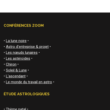
CONFÉRENCES ZOOM
•
La lune noire
•
•
Astro d'entreprise & projet
•
•
Les nœuds lunaires
•
•
Les astéroïdes
•
•
Chiron
•
•
Soleil & Lune
•
•
L'ascendant
•
•
Le monde du travail en astro
•
ÉTUDE ASTROLOGIQUES
•
Thème natal
•