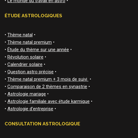
•
Le monde du travail en astro
•
ÉTUDE ASTROLOGIQUES
•
Thème natal
•
•
Thème natal premium
•
•
Étude du thème sur une année
•
•
Révolution solaire
•
•
Calendrier solaire
•
•
Question astro précise
•
•
Thème natal premium + 3 mois de suivi
•
•
Comparaison de 2 thèmes en synastrie
•
•
Astrologie mariage
•
•
Astrologie familiale avec étude karmique
•
•
Astrologie d’entreprise
•
CONSULTATION ASTROLOGIQUE