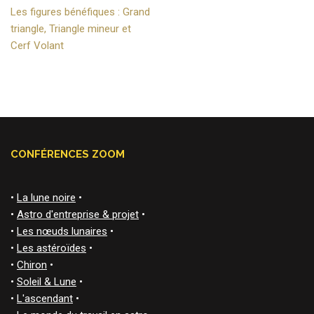
Les figures bénéfiques : Grand
triangle, Triangle mineur et
Cerf Volant
CONFÉRENCES ZOOM
•
La lune noire
•
•
Astro d'entreprise & projet
•
•
Les nœuds lunaires
•
•
Les astéroïdes
•
•
Chiron
•
•
Soleil & Lune
•
•
L'ascendant
•