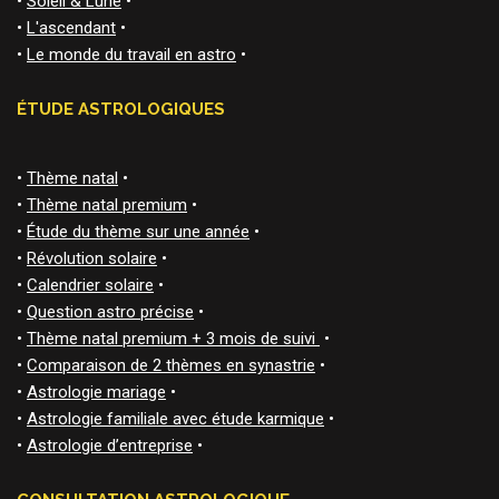
•
Soleil & Lune
•
•
L'ascendant
•
•
Le monde du travail en astro
•
ÉTUDE ASTROLOGIQUES
•
Thème natal
•
•
Thème natal premium
•
•
Étude du thème sur une année
•
•
Révolution solaire
•
•
Calendrier solaire
•
•
Question astro précise
•
•
Thème natal premium + 3 mois de suivi
•
•
Comparaison de 2 thèmes en synastrie
•
•
Astrologie mariage
•
•
Astrologie familiale avec étude karmique
•
•
Astrologie d’entreprise
•