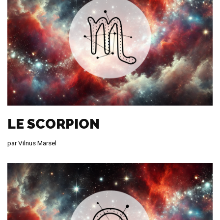
LE SCORPION
par
Vilnus Marsel